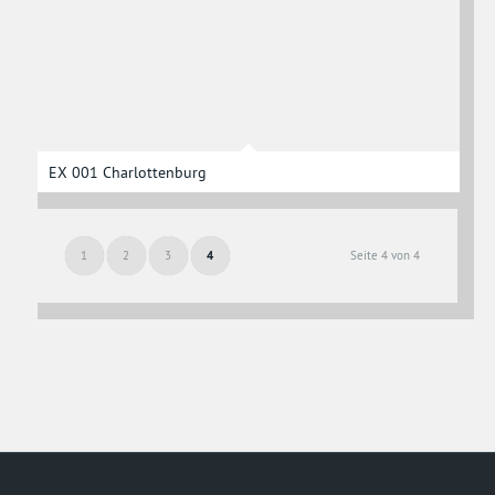
EX 001 Charlottenburg
1
2
3
4
Seite 4 von 4